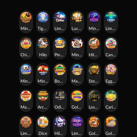
Mines Gold Rush
Tiger Hilo
Limbo
Lucky Hilo
Mines Neon
Limbo Classic
Chicken Run
Hilo
Pinoy Mines
Mines Maple
Hilo Gold Rush
Candy Mines
Mines Soccer
Mines Classic
Bonus Bingo
Magic Bingo
Steampunk
EggHunt Bingo
Maple Bingo
Arcade Bingo
Odin Bingo
Golden Bingo
Lost Ruins
Caribbean Bingo
Limbo Gold Rush
Dice
Hilo Classic
Limbo Neon
Golden Fortunes
Golden Horse Riches