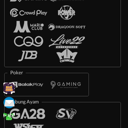
Poker
Sabung Ayam