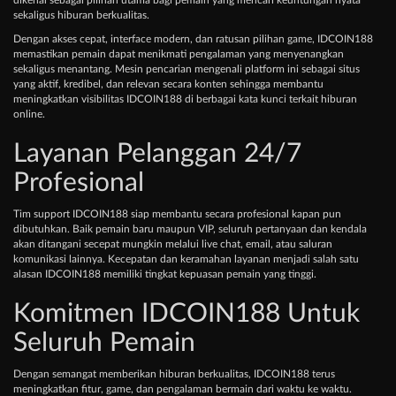
sekaligus hiburan berkualitas.
Dengan akses cepat, interface modern, dan ratusan pilihan game, IDCOIN188
memastikan pemain dapat menikmati pengalaman yang menyenangkan
sekaligus menantang. Mesin pencarian mengenali platform ini sebagai situs
yang aktif, kredibel, dan relevan secara konten sehingga membantu
meningkatkan visibilitas IDCOIN188 di berbagai kata kunci terkait hiburan
online.
Layanan Pelanggan 24/7
Profesional
Tim support IDCOIN188 siap membantu secara profesional kapan pun
dibutuhkan. Baik pemain baru maupun VIP, seluruh pertanyaan dan kendala
akan ditangani secepat mungkin melalui live chat, email, atau saluran
komunikasi lainnya. Kecepatan dan keramahan layanan menjadi salah satu
alasan IDCOIN188 memiliki tingkat kepuasan pemain yang tinggi.
Komitmen IDCOIN188 Untuk
Seluruh Pemain
Dengan semangat memberikan hiburan berkualitas, IDCOIN188 terus
meningkatkan fitur, game, dan pengalaman bermain dari waktu ke waktu.