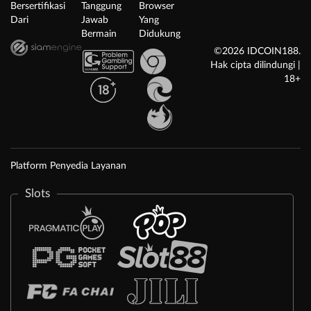
Bersertifikasi
Tanggung
Browser
Dari
Jawab
Yang
Bermain
Didukung
©2026 IDCOIN188.
Hak cipta dilindungi |
18+
Platform Penyedia Layanan
Slots