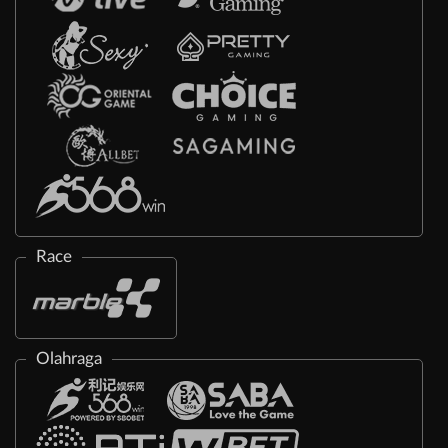
Race
Olahraga