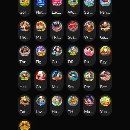
Gold Rush Party
Pluto Gems
Lucky Piggy
Woof-woof Paradise
Strike Storm
Penguin Smash
Thor vs Loki
Mahjong Gold 3
TRICK OR TREAT
Sushi Match
Wilderness Hunting
Gaogashou
Three Kingdoms
Fighting Academy
Gumiho
DR. Crazy
Run Date
Egypt Gods
Halloween Horror
Ghost Zombie
Mutation fish
Star Cruise
Prehistoric Park
Beer Carnival
Cat VS Mouse
Lovecraft's Legacy
Happy Fruit Stand
THOR
Magic House
Yuanbao Mahjong2