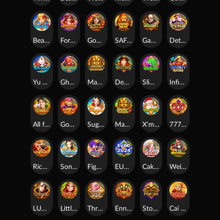
Beach Baby2
Fortunate Lion-Lucky Mix
Gods of Egypt2
SAFARI HEAT-MULTIPLY FUN
Gaogashou2 MULTIPLY FUN
Detective Girl
Yu Yue Long Men
Ghost Mansion
Mayan Adventure
Deep Rising
Slime Gem
Infinity Mining
All for the Winner
Gong Xi Fa Cai
Sugar Bar
Mayan Adventure2
X'mas Gift City
777-CLASSIC STYLE
Rich Fortune 2
Songkran Festival
Fighting Academy 2
EURO2024
CakeMatch
Weird Xmas
LUXURY WORLD
Little Red Riding Hood
Three Little Pigs
Ennead
Stonelions
Cai Shen Arrives!