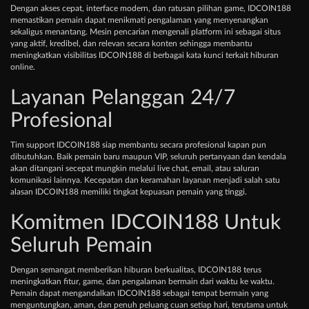
Dengan akses cepat, interface modern, dan ratusan pilihan game, IDCOIN188
memastikan pemain dapat menikmati pengalaman yang menyenangkan
sekaligus menantang. Mesin pencarian mengenali platform ini sebagai situs
yang aktif, kredibel, dan relevan secara konten sehingga membantu
meningkatkan visibilitas IDCOIN188 di berbagai kata kunci terkait hiburan
online.
Layanan Pelanggan 24/7
Profesional
Tim support IDCOIN188 siap membantu secara profesional kapan pun
dibutuhkan. Baik pemain baru maupun VIP, seluruh pertanyaan dan kendala
akan ditangani secepat mungkin melalui live chat, email, atau saluran
komunikasi lainnya. Kecepatan dan keramahan layanan menjadi salah satu
alasan IDCOIN188 memiliki tingkat kepuasan pemain yang tinggi.
Komitmen IDCOIN188 Untuk
Seluruh Pemain
Dengan semangat memberikan hiburan berkualitas, IDCOIN188 terus
meningkatkan fitur, game, dan pengalaman bermain dari waktu ke waktu.
Pemain dapat mengandalkan IDCOIN188 sebagai tempat bermain yang
menguntungkan, aman, dan penuh peluang cuan setiap hari, terutama untuk