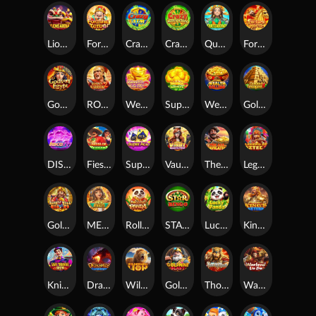
Lion's area
Fortune Toto 4D
Crazy ATM
Crazy Money Rolling
Quetzalcoatl
Fortune Horse
Gods of Egypt
ROMAN WARRIOR2
Wealth Rising 2
Super Clovers 2
Wealth Rolling
Golden Temple2
DISCO 777
Fiesta de Mexicana
Super Ace
Vault Beauty Thief
The Age Of Navigation
Legend of Aztec2
Gold Rush Blast
MEOW DYNASTY
Rolling Panda
STAR Bingo
Lucky Panda
King's Return
Knife Throwing Show
Dragon's Expedition
Wilderness Lion
Goldmine Blast
Thor of Mars
Warlord Lu Bu