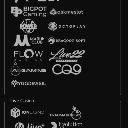
Live Casino