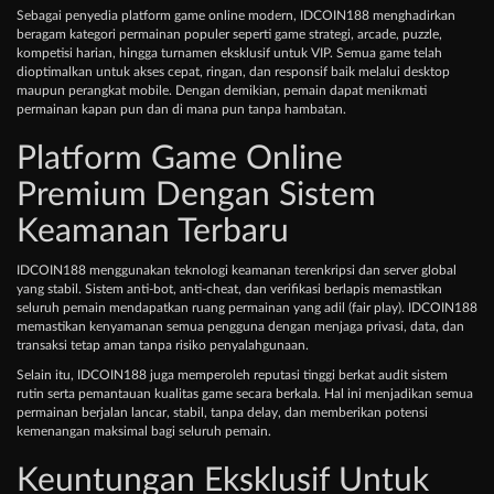
Sebagai penyedia platform game online modern, IDCOIN188 menghadirkan
beragam kategori permainan populer seperti game strategi, arcade, puzzle,
kompetisi harian, hingga turnamen eksklusif untuk VIP. Semua game telah
dioptimalkan untuk akses cepat, ringan, dan responsif baik melalui desktop
maupun perangkat mobile. Dengan demikian, pemain dapat menikmati
permainan kapan pun dan di mana pun tanpa hambatan.
Platform Game Online
Premium Dengan Sistem
Keamanan Terbaru
IDCOIN188 menggunakan teknologi keamanan terenkripsi dan server global
yang stabil. Sistem anti-bot, anti-cheat, dan verifikasi berlapis memastikan
seluruh pemain mendapatkan ruang permainan yang adil (fair play). IDCOIN188
memastikan kenyamanan semua pengguna dengan menjaga privasi, data, dan
transaksi tetap aman tanpa risiko penyalahgunaan.
Selain itu, IDCOIN188 juga memperoleh reputasi tinggi berkat audit sistem
rutin serta pemantauan kualitas game secara berkala. Hal ini menjadikan semua
permainan berjalan lancar, stabil, tanpa delay, dan memberikan potensi
kemenangan maksimal bagi seluruh pemain.
Keuntungan Eksklusif Untuk