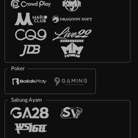
Poker
Sabung Ayam